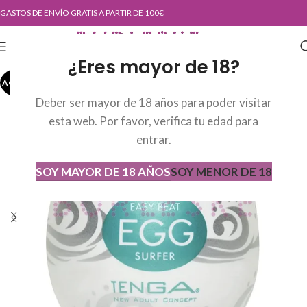
GASTOS DE ENVÍO GRATIS A PARTIR DE 100€
¿Eres mayor de 18?
AGOTADO
AGOT
ADO
Deber ser mayor de 18 años para poder visitar
esta web. Por favor, verifica tu edad para
entrar.
SOY MAYOR DE 18 AÑOS
SOY MENOR DE 18