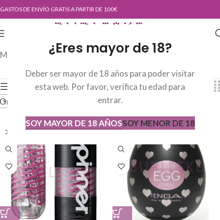
GASTOS DE ENVÍO GRATIS A PARTIR DE 100€
¿Eres mayor de 18?
Mostrando los 4 resultados
Deber ser mayor de 18 años para poder visitar
Mostrar barra lateral
Mostrar
9
24
36
esta web. Por favor, verifica tu edad para
entrar.
Ordenar por los últimos
SOY MAYOR DE 18 AÑOS
SOY MENOR DE 18