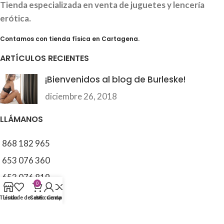
Tienda especializada en venta de juguetes y lencería
erótica.
Contamos con tienda física en Cartagena.
ARTÍCULOS RECIENTES
¡Bienvenidos al blog de Burleske!
diciembre 26, 2018
LLÁMANOS
868 182 965
653 076 360
653 076 819
0
616 374 453
Tienda
Lista de deseos
Carro
Mi cuenta
Comparar
CATEGORÍAS