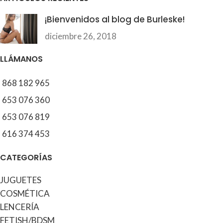
¡Bienvenidos al blog de Burleske!
diciembre 26, 2018
LLÁMANOS
868 182 965
653 076 360
653 076 819
616 374 453
CATEGORÍAS
JUGUETES
COSMÉTICA
LENCERÍA
FETISH/BDSM