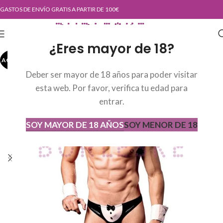
GASTOS DE ENVÍO GRATIS A PARTIR DE 100€
¿Eres mayor de 18?
AGOTADO
AGOT
ADO
Deber ser mayor de 18 años para poder visitar
esta web. Por favor, verifica tu edad para
entrar.
SOY MAYOR DE 18 AÑOS
SOY MENOR DE 18