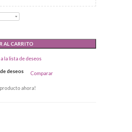
R AL CARRITO
a la lista de deseos
a de deseos
Comparar
 producto ahora!