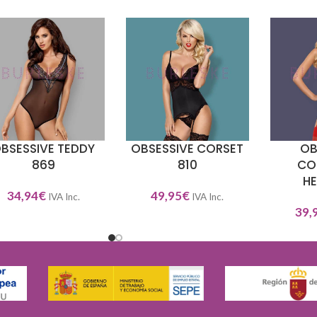
BSESSIVE TEDDY
OBSESSIVE CORSET
OB
ECCIONAR OPCIONES
SELECCIONAR OPCIONES
SELECCIO
869
810
CO
H
34,94
€
49,95
€
IVA Inc.
IVA Inc.
39,