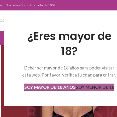
nvío Discreto y Gratituto a partir de 100€
ORTADA
TIENDA
BURLESKE TEAM
BLOG
CONTACTO
¿Eres mayor de
JUGUETERIA
18?
Deber ser mayor de 18 años para poder visitar
esta web. Por favor, verifica tu edad para entrar.
SOY MAYOR DE 18 AÑOS
SOY MENOR DE 18