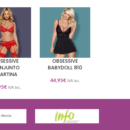
SESSIVE
OBSESSIVE
LEG AVENUE
NAR OPCIONES
SELECCIONAR OPCIONES
SELECCIONAR O
NJUNTO
BABYDOLL 810
1905
EARTINA
44,95
€
9,95
€
IVA Inc.
IVA
95
€
IVA Inc.