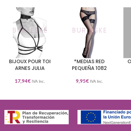
BIJOUX POUR TOI
*MEDIAS RED
O
AÑADIR AL CARRITO
SELECCIONAR OPCIONES
SEL
ARNES JULIA
PEQUEÑA 1082
17,94
€
9,95
€
IVA Inc.
IVA Inc.