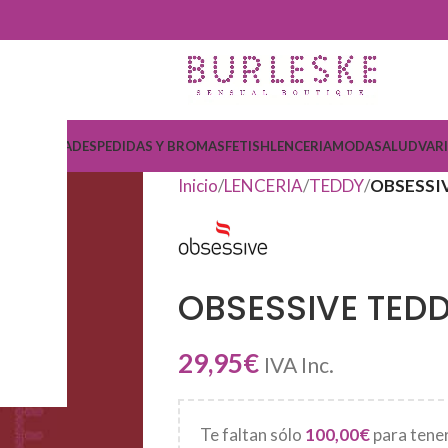
COSMETICA
DESPEDIDAS Y BROMAS
FETISH
LENCERIA
MODA
SALUD
VAR
Inicio
LENCERIA
TEDDY
OBSESSI
OBSESSIVE TED
29,95
€
IVA Inc.
Te faltan sólo
100,00
€
para tener