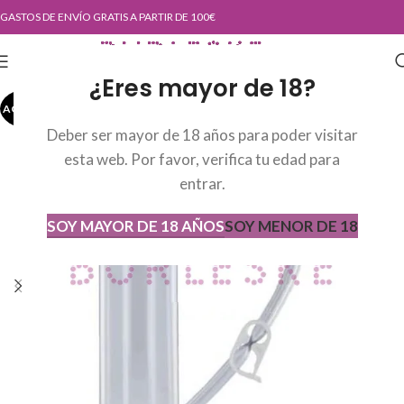
GASTOS DE ENVÍO GRATIS A PARTIR DE 100€
¿Eres mayor de 18?
AGOTADO
AGOT
ADO
Deber ser mayor de 18 años para poder visitar
esta web. Por favor, verifica tu edad para
entrar.
SOY MAYOR DE 18 AÑOS
SOY MENOR DE 18