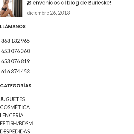
¡Bienvenidos al blog de Burleske!
diciembre 26, 2018
LLÁMANOS
868 182 965
653 076 360
653 076 819
616 374 453
CATEGORÍAS
JUGUETES
COSMÉTICA
LENCERÍA
FETISH/BDSM
DESPEDIDAS