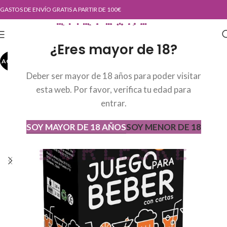
GASTOS DE ENVÍO GRATIS A PARTIR DE 100€
¿Eres mayor de 18?
AGOTADO
AGOT
ADO
Deber ser mayor de 18 años para poder visitar
esta web. Por favor, verifica tu edad para
entrar.
SOY MAYOR DE 18 AÑOS
SOY MENOR DE 18