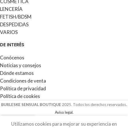
COSMÉTICA
LENCERÍA
FETISH/BDSM
DESPEDIDAS
VARIOS
DE INTERÉS
Conócenos
Noticias y consejos
Dónde estamos
Condiciones de venta
Política de privacidad
Política de cookies
BURLESKE SENSUAL BOUTIQUE
2025. Todos los derechos reservados.
Aviso legal.
0
Utilizamos cookies para mejorar su experiencia en
Tienda
Lista de deseos
Carro
Mi cuenta
Comparar