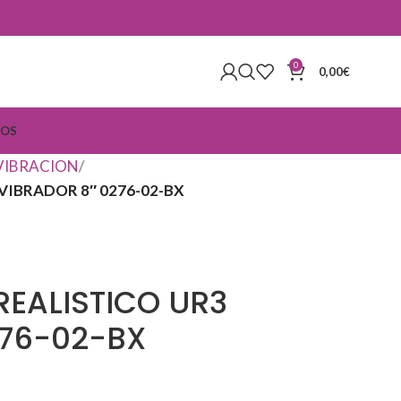
0
0,00
€
IOS
 VIBRACION
VIBRADOR 8″ 0276-02-BX
EALISTICO UR3
276-02-BX