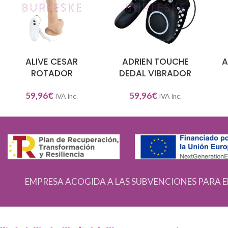
ALIVE CESAR
ADRIEN TOUCHE
A
AÑADIR AL CARRITO
AÑADIR AL CARRITO
AÑA
ROTADOR
DEDAL VIBRADOR
59,96
€
59,96
€
IVA Inc.
IVA Inc.
EMPRESA ACOGIDA A LAS SUBVENCIONES PARA E