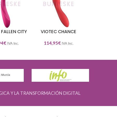
 FALLEN CITY
VIOTEC CHANCE
SILEXD MO
NAR OPCIONES
SELECCIONAR OPCIONES
SELECCIONAR O
94
€
114,95
€
37,95
€
–
49,9
IVA Inc.
IVA Inc.
GICA Y LA TRANSFORMACIÓN DIGITAL