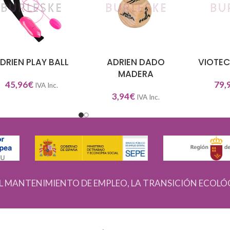
DRIEN PLAY BALL
ADRIEN DADO
VIOTEC
DIR AL CARRITO
AÑADIR AL CARRITO
SELECCIO
MADERA
45,96
€
79,
IVA Inc.
3,94
€
IVA Inc.
L MANTENIMIENTO DE EMPLEO, LA TRANSICIÓN ECOLÓ