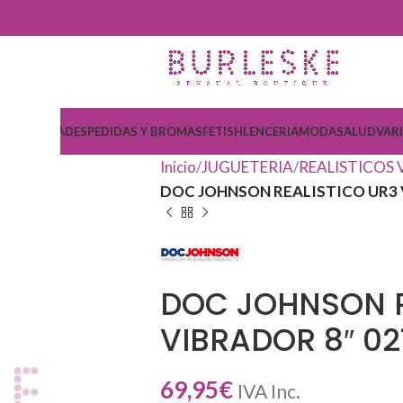
COSMETICA
DESPEDIDAS Y BROMAS
FETISH
LENCERIA
MODA
SALUD
VAR
Inicio
JUGUETERIA
REALISTICOS
DOC JOHNSON REALISTICO UR3 
DOC JOHNSON R
VIBRADOR 8″ 0
69,95
€
IVA Inc.