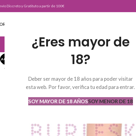
nvío Discreto y Gratituto a partir de 100€
ORTADA
TIENDA
BURLESKE TEAM
BLOG
CONTACTO
¿Eres mayor de
JUGUETERIA
18?
AGOTADO
AGOT
ADO
Deber ser mayor de 18 años para poder visitar
esta web. Por favor, verifica tu edad para entrar.
SOY MAYOR DE 18 AÑOS
SOY MENOR DE 18