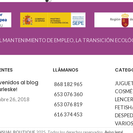
L MANTENIMIENTO DE EMPLEO, LA TRANSICIÓN ECOLÓ
ENTES
LLÁMANOS
CATEG
venidos al blog
JUGUE
868 182 965
rleske!
COSMÉ
653 076 360
mbre 26, 2018
LENCER
653 076 819
FETISH
616 374 453
DESPED
VARIO
ENSUAL BOUTIQUE
2025. Todos los derechos reservados.
Aviso legal.