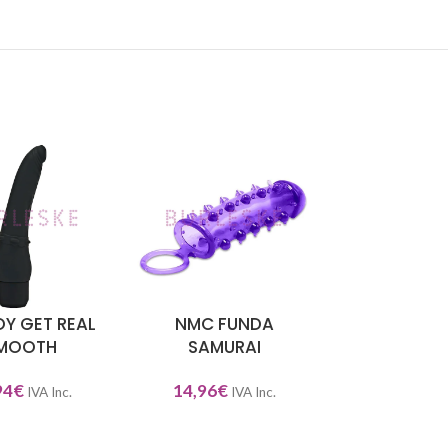
OY GET REAL
NMC FUNDA
FETISH TEN
NAR OPCIONES
SELECCIONAR OPCIONES
SELECCIONAR O
MOOTH
SAMURAI
ARNES VI
94
€
14,96
€
49,95
€
IVA Inc.
IVA Inc.
IV