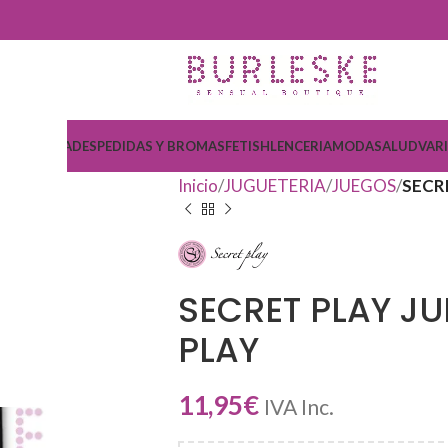
COSMETICA
DESPEDIDAS Y BROMAS
FETISH
LENCERIA
MODA
SALUD
VAR
Inicio
JUGUETERIA
JUEGOS
SECR
SECRET PLAY J
PLAY
11,95
€
IVA Inc.