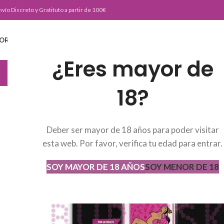
nvío Discreto y Gratituto a partir de 100€
ORTADA
TIENDA
BURLESKE TEAM
BLOG
CONTACTO
¿Eres mayor de
JUGUETERIA
18?
Deber ser mayor de 18 años para poder visitar
esta web. Por favor, verifica tu edad para entrar.
SOY MAYOR DE 18 AÑOS
SOY MENOR DE 18