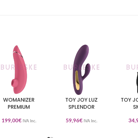
WOMANIZER
TOY JOY LUZ
TOY J
ECCIONAR OPCIONES
SELECCIONAR OPCIONES
SELECCIO
PREMIUM
SPLENDOR
S
199,00
€
59,96
€
34,
IVA Inc.
IVA Inc.