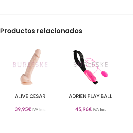
Productos relacionados
ALIVE CESAR
ADRIEN PLAY BALL
AÑADIR AL CARRITO
AÑADIR AL CARRITO
SEL
39,95
€
45,96
€
IVA Inc.
IVA Inc.