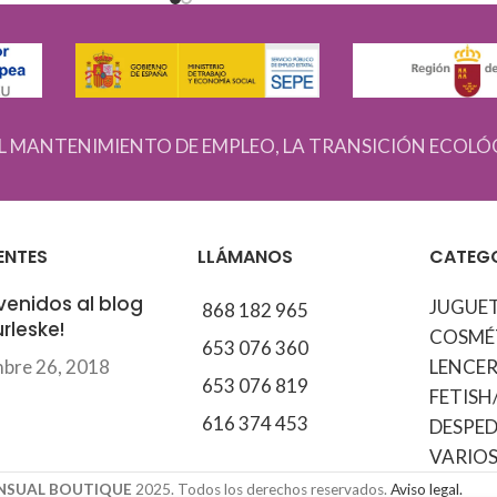
L MANTENIMIENTO DE EMPLEO, LA TRANSICIÓN ECOLÓ
ENTES
LLÁMANOS
CATEG
venidos al blog
JUGUE
868 182 965
rleske!
COSMÉ
653 076 360
mbre 26, 2018
LENCER
653 076 819
FETISH
616 374 453
DESPED
VARIO
ENSUAL BOUTIQUE
2025. Todos los derechos reservados.
Aviso legal.