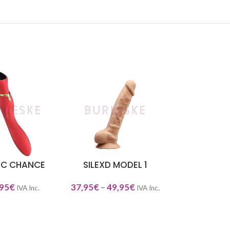
EC CHANCE
SILEXD MODEL 1
OH! RGASM
NAR OPCIONES
SELECCIONAR OPCIONES
SELECCIONAR O
BULLE
95
€
37,95
€
–
49,95
€
IVA Inc.
IVA Inc.
17,94
€
IV