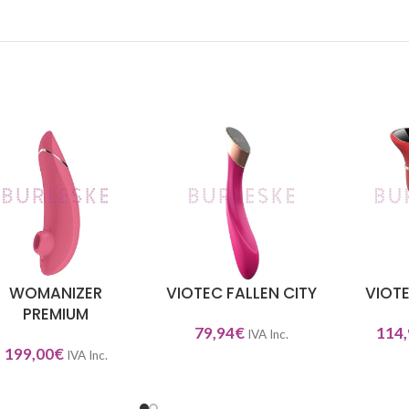
WOMANIZER
VIOTEC FALLEN CITY
VIOT
ECCIONAR OPCIONES
SELECCIONAR OPCIONES
SELECCIO
PREMIUM
79,94
€
114,
IVA Inc.
199,00
€
IVA Inc.