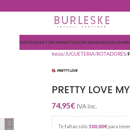
COSMETICA
DESPEDIDAS Y BROMAS
FETISH
LENCERIA
MODA
SALUD
VAR
Inicio
JUGUETERIA
ROTADORES
PRETTY LOVE M
74,95
€
IVA Inc.
Te faltan sólo
100,00
€
para tener