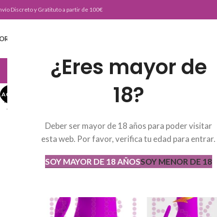
nvío Discreto y Gratituto a partir de 100€
ORTADA
TIENDA
BURLESKE TEAM
BLOG
CONTACTO
¿Eres mayor de
JUGUETERIA
18?
AGOTADO
AGOT
ADO
Deber ser mayor de 18 años para poder visitar
esta web. Por favor, verifica tu edad para entrar.
SOY MAYOR DE 18 AÑOS
SOY MENOR DE 18