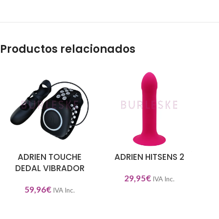
Productos relacionados
ADRIEN TOUCHE
ADRIEN HITSENS 2
AÑADIR AL CARRITO
AÑADIR AL CARRITO
SEL
DEDAL VIBRADOR
29,95
€
IVA Inc.
59,96
€
IVA Inc.