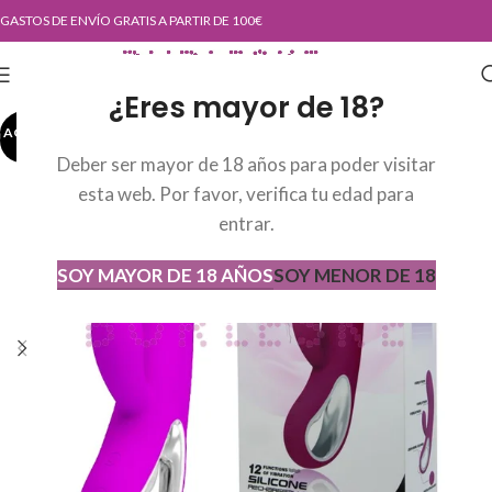
GASTOS DE ENVÍO GRATIS A PARTIR DE 100€
¿Eres mayor de 18?
AGOTADO
AGOT
ADO
Deber ser mayor de 18 años para poder visitar
esta web. Por favor, verifica tu edad para
entrar.
SOY MAYOR DE 18 AÑOS
SOY MENOR DE 18