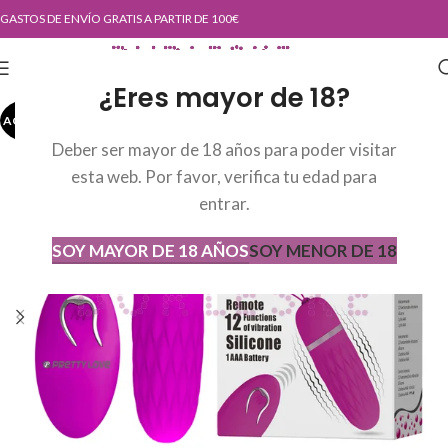
GASTOS DE ENVÍO GRATIS A PARTIR DE 100€
¿Eres mayor de 18?
AGOTADO
AGOT
ADO
Deber ser mayor de 18 años para poder visitar
esta web. Por favor, verifica tu edad para
entrar.
SOY MAYOR DE 18 AÑOS
SOY MENOR DE 18