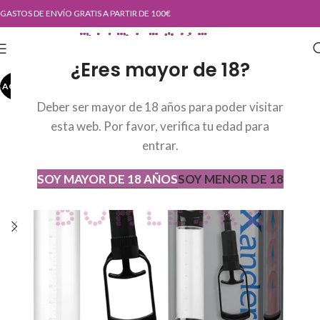
GASTOS DE ENVÍO GRATIS A PARTIR DE 100€
¿Eres mayor de 18?
AGOTADO
AGOT
ADO
Deber ser mayor de 18 años para poder visitar
esta web. Por favor, verifica tu edad para
entrar.
SOY MAYOR DE 18 AÑOS
SOY MENOR DE 18