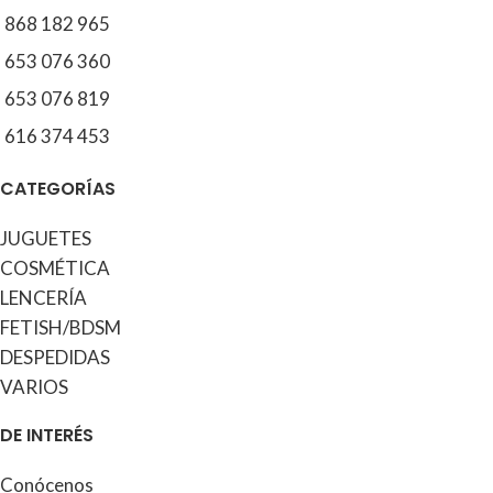
868 182 965
653 076 360
653 076 819
616 374 453
CATEGORÍAS
JUGUETES
COSMÉTICA
LENCERÍA
FETISH/BDSM
DESPEDIDAS
VARIOS
DE INTERÉS
Conócenos