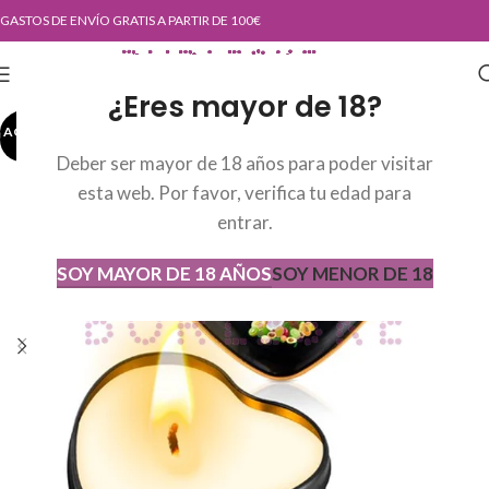
GASTOS DE ENVÍO GRATIS A PARTIR DE 100€
¿Eres mayor de 18?
AGOTADO
AGOT
ADO
Deber ser mayor de 18 años para poder visitar
esta web. Por favor, verifica tu edad para
entrar.
SOY MAYOR DE 18 AÑOS
SOY MENOR DE 18