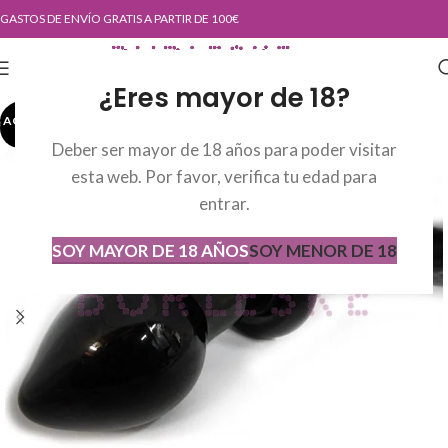
GASTOS DE ENVÍO GRATIS A PARTIR DE 100€
¿Eres mayor de 18?
AGOTADO
AGOT
ADO
Deber ser mayor de 18 años para poder visitar
esta web. Por favor, verifica tu edad para
entrar.
SOY MAYOR DE 18 AÑOS
SOY MENOR DE 18