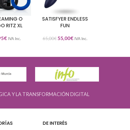
EAMING O
SATISFYER ENDLESS
PIXEY 2
NAR OPCIONES
SELECCIONAR OPCIONES
SELECCIONAR O
O RITZ XL
FUN
69,95
€
IV
95
€
55,00
€
65,00
€
IVA Inc.
IVA Inc.
GICA Y LA TRANSFORMACIÓN DIGITAL
ORÍAS
DE INTERÉS