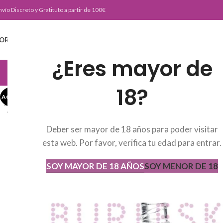
nvío Discreto y Gratituto a partir de 100€
ORTADA
TIENDA
BURLESKE TEAM
BLOG
CONTACTO
¿Eres mayor de
JUGUETERIA
18?
AGOTADO
AGOT
ADO
Deber ser mayor de 18 años para poder visitar
esta web. Por favor, verifica tu edad para entrar.
SOY MAYOR DE 18 AÑOS
SOY MENOR DE 18