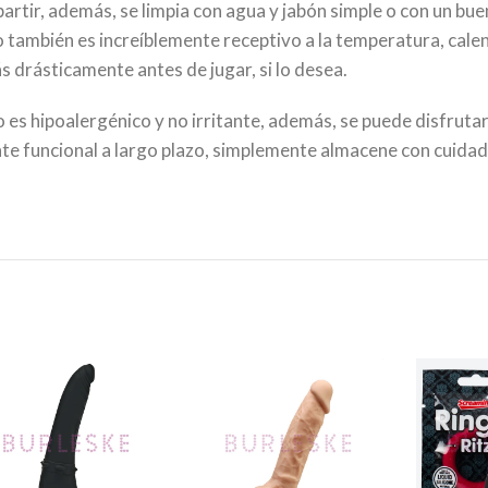
partir, además, se limpia con agua y jabón simple o con un bu
drio también es increíblemente receptivo a la temperatura, ca
s drásticamente antes de jugar, si lo desea.
io es hipoalergénico y no irritante, además, se puede disfrutar
e funcional a largo plazo, simplemente almacene con cuidado