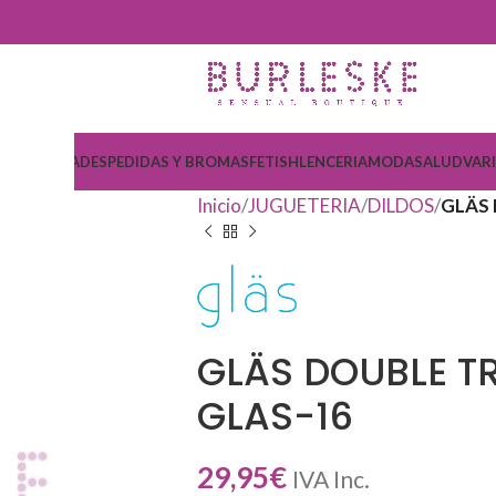
COSMETICA
DESPEDIDAS Y BROMAS
FETISH
LENCERIA
MODA
SALUD
VAR
Inicio
JUGUETERIA
DILDOS
GLÄS 
GLÄS DOUBLE T
GLAS-16
29,95
€
IVA Inc.