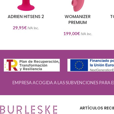
ADRIEN HITSENS 2
WOMANIZER
T
AÑADIR AL CARRITO
SELECCIONAR OPCIONES
SEL
PREMIUM
29,95
€
IVA Inc.
199,00
€
IVA Inc.
EMPRESA ACOGIDA A LAS SUBVENCIONES PARA E
ARTÍCULOS RECI