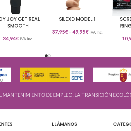
OY JOY GET REAL
SILEXD MODEL 1
SCR
ECCIONAR OPCIONES
SELECCIONAR OPCIONES
SELECCIO
SMOOTH
RING
37,95
€
–
49,95
€
IVA Inc.
34,94
€
10,
IVA Inc.
L MANTENIMIENTO DE EMPLEO, LA TRANSICIÓN ECOLÓ
ENTES
LLÁMANOS
CATEG