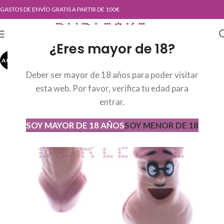
GASTOS DE ENVÍO GRATIS A PARTIR DE 100€
¿Eres mayor de 18?
AGOTADO
AGOT
ADO
Deber ser mayor de 18 años para poder visitar
esta web. Por favor, verifica tu edad para
entrar.
SOY MAYOR DE 18 AÑOS
SOY MENOR DE 18