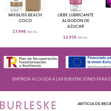
MIXGLISS BEACH
LIEBE LUBRICANTE
AÑADIR AL CARRITO
AÑADIR AL CARRITO
AÑA
COCO
ALGODON DE
AZUCAR
17,94
€
IVA Inc.
12,95
€
IVA Inc.
EMPRESA ACOGIDA A LAS SUBVENCIONES PARA E
ARTÍCULOS RECI