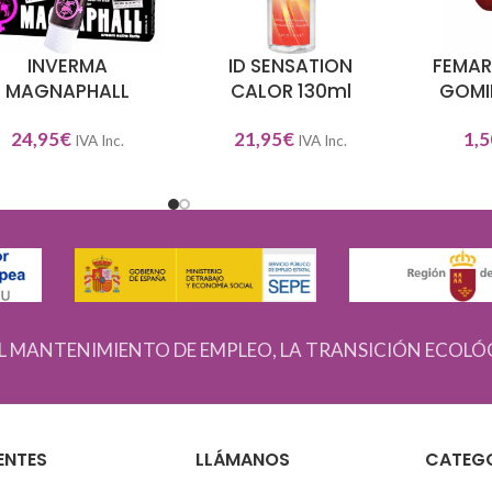
INVERMA
ID SENSATION
FEMAR
DIR AL CARRITO
AÑADIR AL CARRITO
AÑADIR A
MAGNAPHALL
CALOR 130ml
GOMI
24,95
€
21,95
€
1,5
IVA Inc.
IVA Inc.
L MANTENIMIENTO DE EMPLEO, LA TRANSICIÓN ECOLÓ
ENTES
LLÁMANOS
CATEG