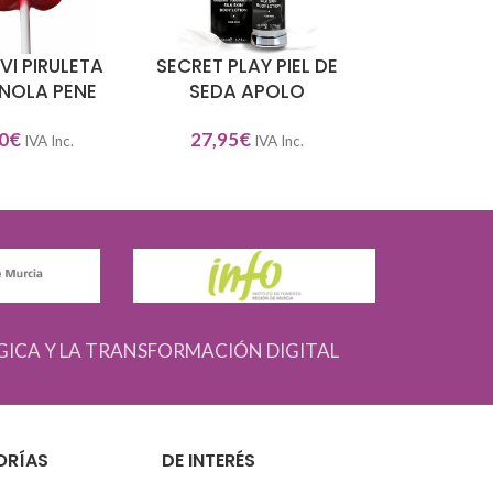
VI PIRULETA
SECRET PLAY PIEL DE
SECRET 
L CARRITO
AÑADIR AL CARRITO
AÑADIR AL CAR
NOLA PENE
SEDA APOLO
FALLING P
0
€
27,95
€
24,95
€
IVA Inc.
IVA Inc.
IV
GICA Y LA TRANSFORMACIÓN DIGITAL
ORÍAS
DE INTERÉS