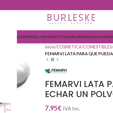
COSMETICA
DESPEDIDAS Y BROMAS
FETISH
LENCERIA
MODA
SALUD
VAR
Inicio
COSMETICA
COMESTIBLES
FEMARVI LATA PARA QUE PUEDA
FEMARVI LATA 
ECHAR UN POL
7,95
€
IVA Inc.