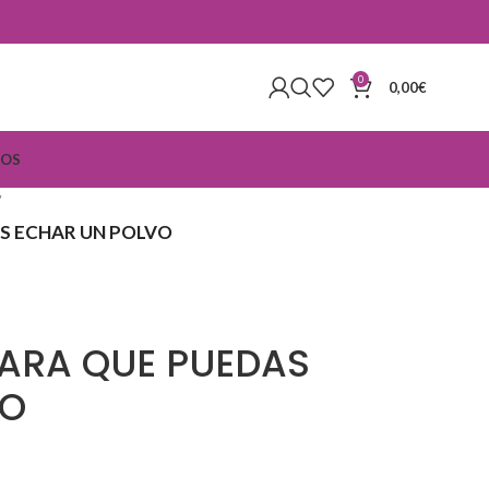
0
0,00
€
IOS
S ECHAR UN POLVO
PARA QUE PUEDAS
VO