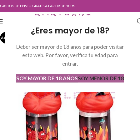
GASTOS DE ENVÍO GRATIS A PARTIR DE 100€
¿Eres mayor de 18?
AGOTADO
AGOT
ADO
Deber ser mayor de 18 años para poder visitar
esta web. Por favor, verifica tu edad para
entrar.
SOY MAYOR DE 18 AÑOS
SOY MENOR DE 18