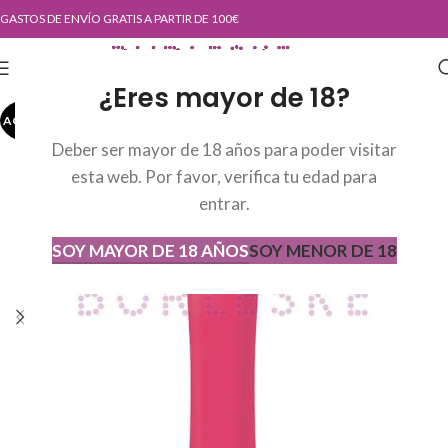
GASTOS DE ENVÍO GRATIS A PARTIR DE 100€
¿Eres mayor de 18?
AGOTADO
AGOT
ADO
Deber ser mayor de 18 años para poder visitar
esta web. Por favor, verifica tu edad para
entrar.
SOY MAYOR DE 18 AÑOS
SOY MENOR DE 18