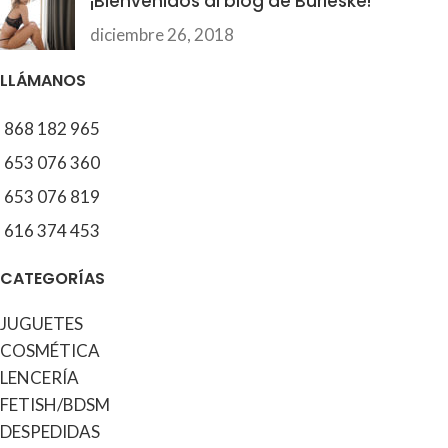
¡Bienvenidos al blog de Burleske!
diciembre 26, 2018
LLÁMANOS
868 182 965
653 076 360
653 076 819
616 374 453
CATEGORÍAS
JUGUETES
COSMÉTICA
LENCERÍA
FETISH/BDSM
DESPEDIDAS