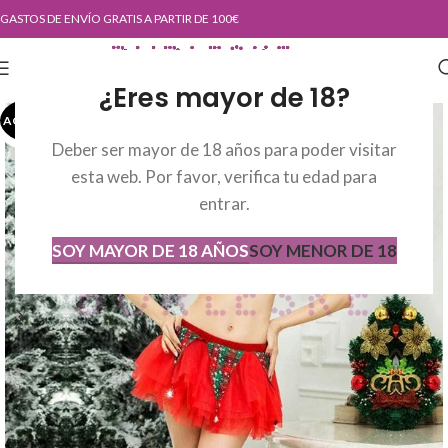
GASTOS DE ENVÍO GRATIS A PARTIR DE 100€
¿Eres mayor de 18?
AGOTADO
AGOT
ADO
Deber ser mayor de 18 años para poder visitar
esta web. Por favor, verifica tu edad para
entrar.
SOY MAYOR DE 18 AÑOS
SOY MENOR DE 18