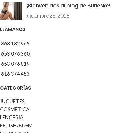
¡Bienvenidos al blog de Burleske!
diciembre 26, 2018
LLÁMANOS
868 182 965
653 076 360
653 076 819
616 374 453
CATEGORÍAS
JUGUETES
COSMÉTICA
LENCERÍA
FETISH/BDSM