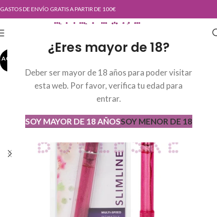
GASTOS DE ENVÍO GRATIS A PARTIR DE 100€
¿Eres mayor de 18?
AGOTADO
AGOT
ADO
Deber ser mayor de 18 años para poder visitar
esta web. Por favor, verifica tu edad para
entrar.
SOY MAYOR DE 18 AÑOS
SOY MENOR DE 18