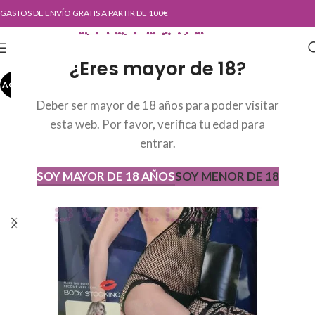
GASTOS DE ENVÍO GRATIS A PARTIR DE 100€
¿Eres mayor de 18?
AGOTADO
AGOT
ADO
Deber ser mayor de 18 años para poder visitar
esta web. Por favor, verifica tu edad para
entrar.
SOY MAYOR DE 18 AÑOS
SOY MENOR DE 18