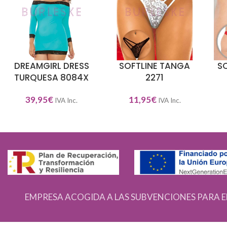
DREAMGIRL DRESS
SOFTLINE TANGA
SO
AÑADIR AL CARRITO
SELECCIONAR OPCIONES
SEL
TURQUESA 8084X
2271
39,95
€
11,95
€
IVA Inc.
IVA Inc.
EMPRESA ACOGIDA A LAS SUBVENCIONES PARA E