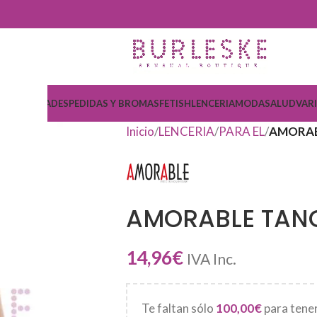
COSMETICA
DESPEDIDAS Y BROMAS
FETISH
LENCERIA
MODA
SALUD
VAR
Inicio
LENCERIA
PARA EL
AMORAB
AMORABLE TANG
14,96
€
IVA Inc.
Te faltan sólo
100,00
€
para tener