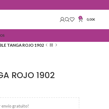
0
0,00
€
IOS
LE TANGA ROJO 1902
A ROJO 1902
 envío gratuito!