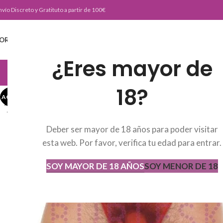
nvío Discreto y Gratituto a partir de 100€
ORTADA
TIENDA
BURLESKE TEAM
BLOG
CONTACTO
¿Eres mayor de
JUGUETERIA
18?
AGOTADO
AGOT
ADO
Deber ser mayor de 18 años para poder visitar
esta web. Por favor, verifica tu edad para entrar.
SOY MAYOR DE 18 AÑOS
SOY MENOR DE 18