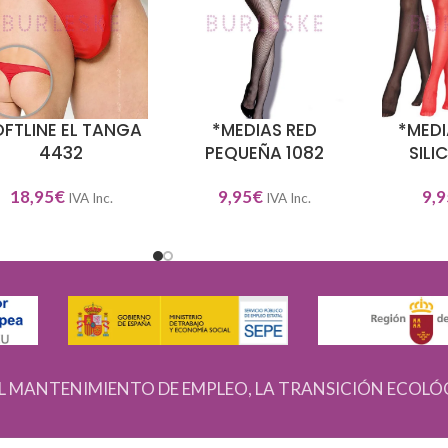
FTLINE EL TANGA
*MEDIAS RED
*MEDI
ECCIONAR OPCIONES
SELECCIONAR OPCIONES
SELECCIO
4432
PEQUEÑA 1082
SILI
18,95
€
9,95
€
9,9
IVA Inc.
IVA Inc.
L MANTENIMIENTO DE EMPLEO, LA TRANSICIÓN ECOLÓ