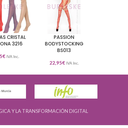
AS CRISTAL
PASSION
OBSESSIVE
NAR OPCIONES
SELECCIONAR OPCIONES
SELECCIONAR O
CONA 3216
BODYSTOCKING
BOND
BS013
5
€
29,95
€
IVA Inc.
IV
22,95
€
IVA Inc.
GICA Y LA TRANSFORMACIÓN DIGITAL