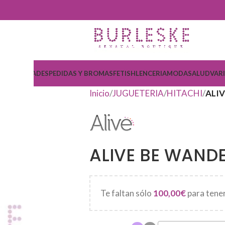
COSMETICA
DESPEDIDAS Y BROMAS
FETISH
LENCERIA
MODA
SALUD
VAR
Inicio
JUGUETERIA
HITACHI
ALI
ALIVE BE WAND
Te faltan sólo
100,00
€
para tener