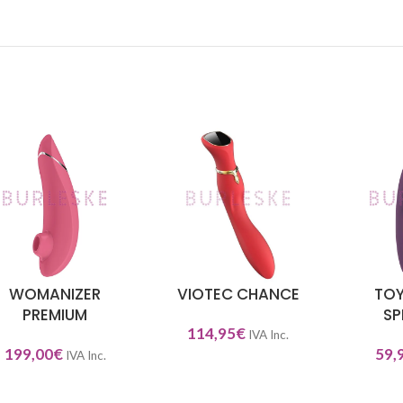
WOMANIZER
VIOTEC CHANCE
TOY
ECCIONAR OPCIONES
SELECCIONAR OPCIONES
SELECCIO
PREMIUM
SP
114,95
€
IVA Inc.
199,00
€
59,
IVA Inc.