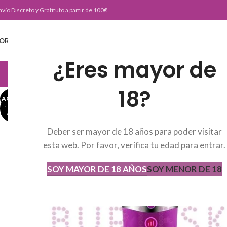
nvío Discreto y Gratituto a partir de 100€
ORTADA
TIENDA
BURLESKE TEAM
BLOG
CONTACTO
¿Eres mayor de
JUGUETERIA
18?
AGOTADO
AGOT
ADO
Deber ser mayor de 18 años para poder visitar
esta web. Por favor, verifica tu edad para entrar.
SOY MAYOR DE 18 AÑOS
SOY MENOR DE 18