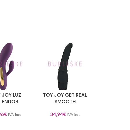
 JOY LUZ
TOY JOY GET REAL
SATISFYE
NAR OPCIONES
SELECCIONAR OPCIONES
SELECCIONAR O
LENDOR
SMOOTH
CLASS
96
€
34,94
€
45,00
€
IVA Inc.
IVA Inc.
IV