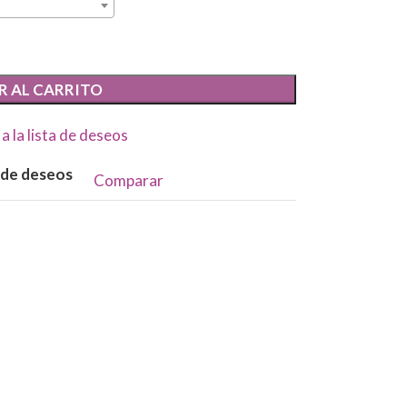
R AL CARRITO
a la lista de deseos
a de deseos
Comparar