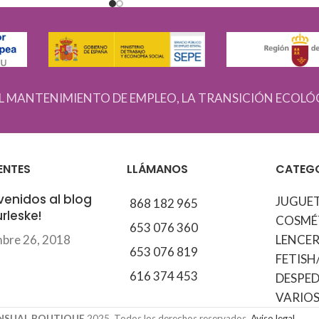
L MANTENIMIENTO DE EMPLEO, LA TRANSICIÓN ECOLÓ
ENTES
LLÁMANOS
CATEG
venidos al blog
JUGUE
868 182 965
rleske!
COSMÉ
653 076 360
mbre 26, 2018
LENCER
653 076 819
FETISH
616 374 453
DESPED
VARIO
ENSUAL BOUTIQUE
2025. Todos los derechos reservados.
Aviso legal.