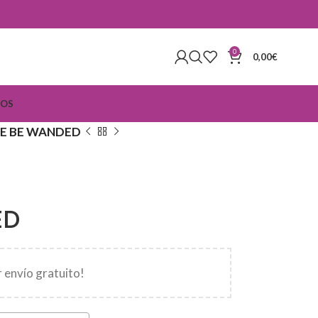
0
0,00
€
IOS
VE BE WANDED
ED
 envío gratuito!