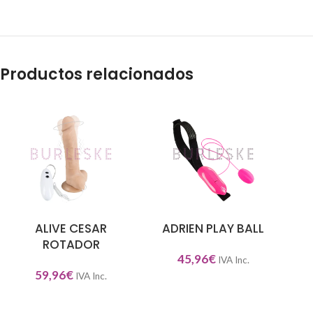
Productos relacionados
ALIVE CESAR
ADRIEN PLAY BALL
AÑADIR AL CARRITO
AÑADIR AL CARRITO
SEL
ROTADOR
45,96
€
IVA Inc.
59,96
€
IVA Inc.