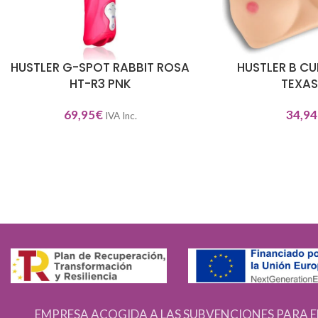
HUSTLER G-SPOT RABBIT ROSA
HUSTLER B CUP
AÑADIR AL CARRITO
AÑADIR AL CARRITO
HT-R3 PNK
TEXAS
69,95
€
34,94
IVA Inc.
EMPRESA ACOGIDA A LAS SUBVENCIONES PARA E