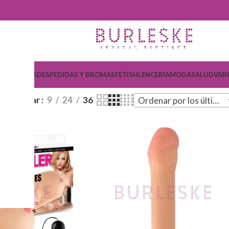
COSMETICA
DESPEDIDAS Y BROMAS
FETISH
LENCERIA
MODA
SALUD
VAR
Mostrar
9
24
36
Ordenar por los últimos