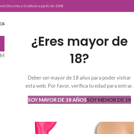
nvío Discreto y Gratituto a partir de 100€
ORTADA
TIENDA
BURLESKE TEAM
BLOG
CONTACTO
¿Eres mayor de
JUGUETERIA
18?
Mostrando los 3 resultados
Deber ser mayor de 18 años para poder visitar
esta web. Por favor, verifica tu edad para entrar.
SOY MAYOR DE 18 AÑOS
SOY MENOR DE 18