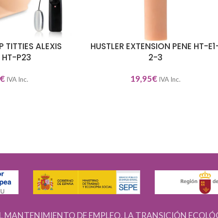
 TITTIES ALEXIS
HUSTLER EXTENSION PENE HT-E1
SELECCIONAR OPCIONES
 HT-P23
2-3
€
19,95
€
IVA Inc.
IVA Inc.
L MANTENIMIENTO DE EMPLEO, LA TRANSICIÓN ECOLÓ