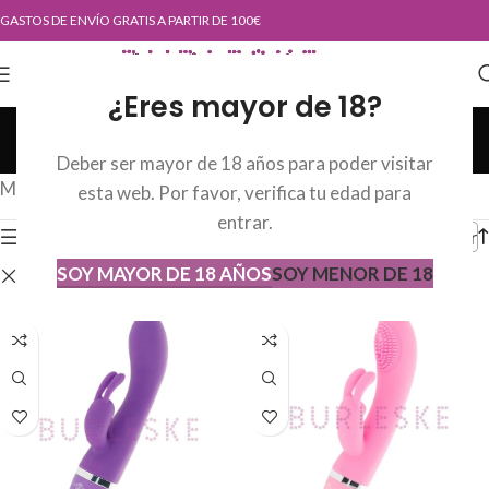
GASTOS DE ENVÍO GRATIS A PARTIR DE 100€
¿Eres mayor de 18?
Tienda
Deber ser mayor de 18 años para poder visitar
Categorías
Mostrando los 2 resultados
esta web. Por favor, verifica tu edad para
entrar.
Mostrar barra lateral
Orde
SOY MAYOR DE 18 AÑOS
SOY MENOR DE 18
Eliminar filtros
INTENSE