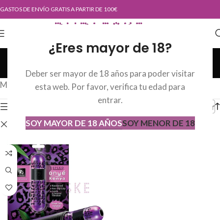
GASTOS DE ENVÍO GRATIS A PARTIR DE 100€
¿Eres mayor de 18?
Tienda
Deber ser mayor de 18 años para poder visitar
Categorías
Mostrando el único resultado
esta web. Por favor, verifica tu edad para
entrar.
Mostrar barra lateral
Orde
SOY MAYOR DE 18 AÑOS
SOY MENOR DE 18
Eliminar filtros
BIG TEAZE TOYS