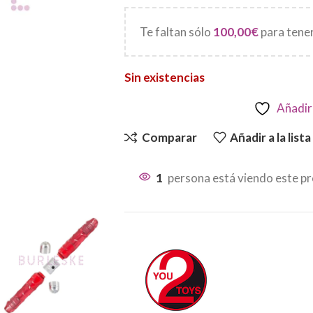
Te faltan sólo
100,00
€
para tener
Sin existencias
Añadir 
Comparar
Añadir a la list
1
persona está viendo este p