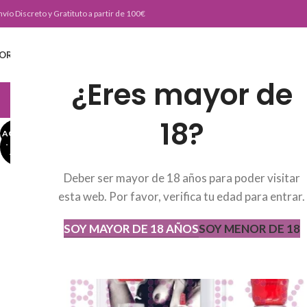
nvío Discreto y Gratituto a partir de 100€
ORTADA
TIENDA
BURLESKE TEAM
BLOG
CONTACTO
¿Eres mayor de
JUGUETERIA
18?
AGOTADO
AGOT
ADO
Deber ser mayor de 18 años para poder visitar
esta web. Por favor, verifica tu edad para entrar.
SOY MAYOR DE 18 AÑOS
SOY MENOR DE 18