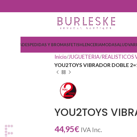
COSMETICA
DESPEDIDAS Y BROMAS
FETISH
LENCERIA
MODA
SALUD
VAR
Inicio
JUGUETERIA
REALISTICOS
YOU2TOYS VIBRADOR DOBLE 2=
YOU2TOYS VIBR
44,95
€
IVA Inc.