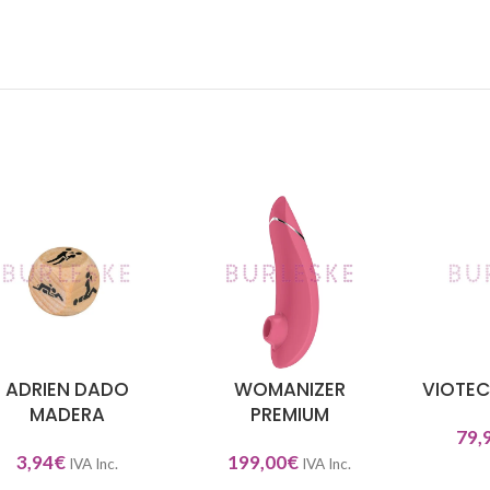
ADRIEN DADO
WOMANIZER
VIOTEC
DIR AL CARRITO
SELECCIONAR OPCIONES
SELECCIO
MADERA
PREMIUM
79,
3,94
€
199,00
€
IVA Inc.
IVA Inc.