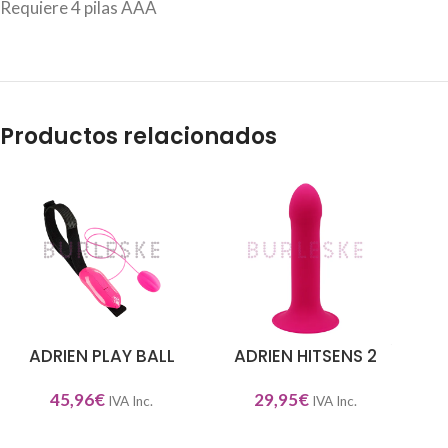
Requiere 4 pilas AAA
Productos relacionados
ADRIEN PLAY BALL
ADRIEN HITSENS 2
AÑADIR AL CARRITO
AÑADIR AL CARRITO
AÑA
45,96
€
29,95
€
IVA Inc.
IVA Inc.