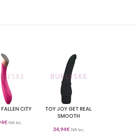
 FALLEN CITY
TOY JOY GET REAL
SATISFYER 
NAR OPCIONES
SELECCIONAR OPCIONES
SELECCIONAR O
SMOOTH
FUN
94
€
IVA Inc.
34,94
€
55,00
65,00
€
IVA Inc.