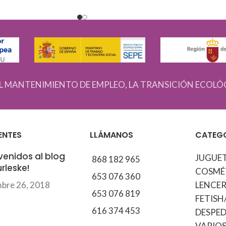
L MANTENIMIENTO DE EMPLEO, LA TRANSICIÓN ECOLÓ
ENTES
LLÁMANOS
CATEG
venidos al blog
JUGUE
868 182 965
rleske!
COSMÉ
653 076 360
mbre 26, 2018
LENCER
653 076 819
FETISH
616 374 453
DESPED
VARIO