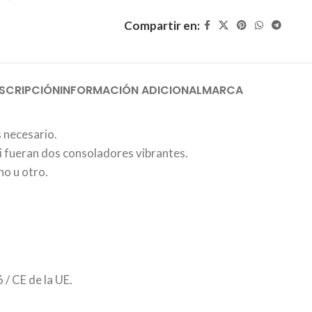
Compartir en:
SCRIPCIÓN
INFORMACIÓN ADICIONAL
MARCA
s necesario.
si fueran dos consoladores vibrantes.
no u otro.
/ CE de la UE.