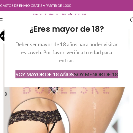
GASTOS DE ENVÍO GRATIS A PARTIR DE 100€
¿Eres mayor de 18?
AGOTADO
AGOT
ADO
Deber ser mayor de 18 años para poder visitar
esta web. Por favor, verifica tu edad para
entrar.
SOY MAYOR DE 18 AÑOS
SOY MENOR DE 18