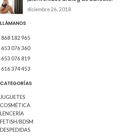
diciembre 26, 2018
LLÁMANOS
868 182 965
653 076 360
653 076 819
616 374 453
CATEGORÍAS
JUGUETES
COSMÉTICA
LENCERÍA
FETISH/BDSM
DESPEDIDAS