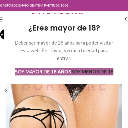
GASTOS DE ENVÍO GRATIS A PARTIR DE 100€
¿Eres mayor de 18?
AGOTADO
AGOT
ADO
Deber ser mayor de 18 años para poder visitar
esta web. Por favor, verifica tu edad para
entrar.
SOY MAYOR DE 18 AÑOS
SOY MENOR DE 18