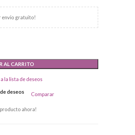
 envío gratuito!
R AL CARRITO
a la lista de deseos
a de deseos
Comparar
 producto ahora!