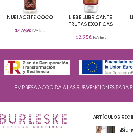
NUEI ACEITE COCO
LIEBE LUBRICANTE
L
AÑADIR AL CARRITO
AÑADIR AL CARRITO
AÑA
FRUTAS EXOTICAS
14,96
€
IVA Inc.
12,95
€
IVA Inc.
EMPRESA ACOGIDA A LAS SUBVENCIONES PARA E
ARTÍCULOS RECI
¡Bien