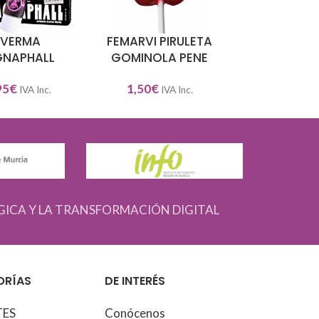
NVERMA
FEMARVI PIRULETA
FEMARVI PI
L CARRITO
AÑADIR AL CARRITO
AÑADIR AL CAR
NAPHALL
GOMINOLA PENE
CHICH
95
€
1,50
€
1,50
€
IVA Inc.
IVA Inc.
IVA
GICA Y LA TRANSFORMACIÓN DIGITAL
ORÍAS
DE INTERÉS
TES
Conócenos