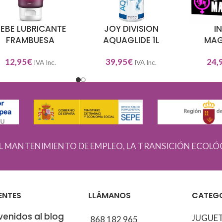
IEBE LUBRICANTE
JOY DIVISION
I
DIR AL CARRITO
AÑADIR AL CARRITO
AÑADIR A
FRAMBUESA
AQUAGLIDE 1L
MAG
12,95
€
39,95
€
24,
IVA Inc.
IVA Inc.
L MANTENIMIENTO DE EMPLEO, LA TRANSICIÓN ECOLÓ
ENTES
LLÁMANOS
CATEG
venidos al blog
JUGUE
868 182 965