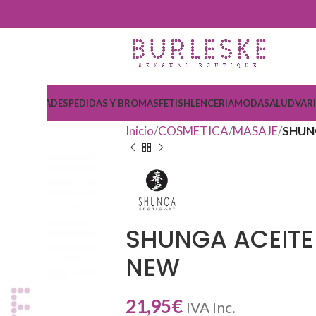
COSMETICA
DESPEDIDAS Y BROMAS
FETISH
LENCERIA
MODA
SALUD
VAR
Inicio
COSMETICA
MASAJE
SHUN
SHUNGA ACEITE 
NEW
21,95
€
IVA Inc.