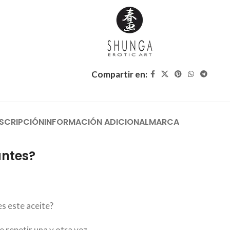
Compartir en:
SCRIPCIÓN
INFORMACIÓN ADICIONAL
MARCA
antes?
s este aceite?
 repetir una y otra vez.