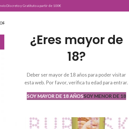
nvío Discreto y Gratituto a partir de 100€
ORTADA
TIENDA
BURLESKE TEAM
BLOG
CONTACTO
¿Eres mayor de
JUGUETERIA
18?
Deber ser mayor de 18 años para poder visitar
esta web. Por favor, verifica tu edad para entrar.
SOY MAYOR DE 18 AÑOS
SOY MENOR DE 18