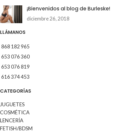
¡Bienvenidos al blog de Burleske!
diciembre 26, 2018
LLÁMANOS
868 182 965
653 076 360
653 076 819
616 374 453
CATEGORÍAS
JUGUETES
COSMÉTICA
LENCERÍA
FETISH/BDSM