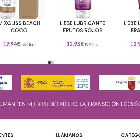
MIXGLISS BEACH
LIEBE LUBRICANTE
LIEBE
DIR AL CARRITO
AÑADIR AL CARRITO
AÑADIR A
COCO
FRUTOS ROJOS
FR
17,94
€
12,95
€
12,
IVA Inc.
IVA Inc.
L MANTENIMIENTO DE EMPLEO, LA TRANSICIÓN ECOLÓ
ENTES
LLÁMANOS
CATEG