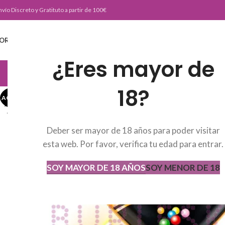
nvío Discreto y Gratituto a partir de 100€
ORTADA
TIENDA
BURLESKE TEAM
BLOG
CONTACTO
¿Eres mayor de
JUGUETERIA
18?
AGOTADO
AGOT
ADO
Deber ser mayor de 18 años para poder visitar
esta web. Por favor, verifica tu edad para entrar.
SOY MAYOR DE 18 AÑOS
SOY MENOR DE 18