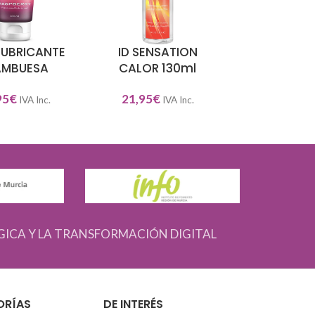
 LUBRICANTE
ID SENSATION
FEMARVI PI
L CARRITO
AÑADIR AL CARRITO
AÑADIR AL CAR
AMBUESA
CALOR 130ml
CHICH
95
€
21,95
€
1,50
€
IVA Inc.
IVA Inc.
IVA
GICA Y LA TRANSFORMACIÓN DIGITAL
ORÍAS
DE INTERÉS