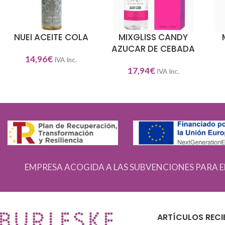
NUEI ACEITE COLA
MIXGLISS CANDY
AÑADIR AL CARRITO
AÑADIR AL CARRITO
AÑA
AZUCAR DE CEBADA
14,96
€
IVA Inc.
17,94
€
IVA Inc.
EMPRESA ACOGIDA A LAS SUBVENCIONES PARA E
ARTÍCULOS RECI