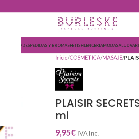
COSMETICA
DESPEDIDAS Y BROMAS
FETISH
LENCERIA
MODA
SALUD
VAR
Inicio
COSMETICA
MASAJE
PLAIS
PLAISIR SECRET
ml
9,95
€
IVA Inc.