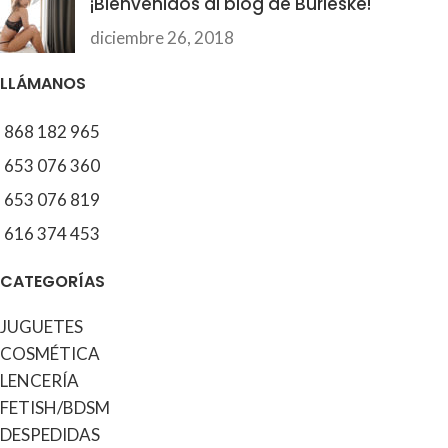
¡Bienvenidos al blog de Burleske!
diciembre 26, 2018
LLÁMANOS
868 182 965
653 076 360
653 076 819
616 374 453
CATEGORÍAS
JUGUETES
COSMÉTICA
LENCERÍA
FETISH/BDSM
DESPEDIDAS