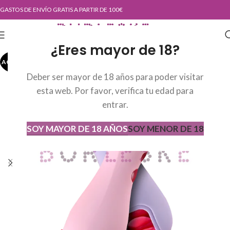
GASTOS DE ENVÍO GRATIS A PARTIR DE 100€
¿Eres mayor de 18?
AGOTADO
AGOT
ADO
Deber ser mayor de 18 años para poder visitar
esta web. Por favor, verifica tu edad para
entrar.
SOY MAYOR DE 18 AÑOS
SOY MENOR DE 18