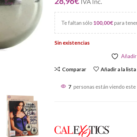
28,96
€
IVA Inc.
Te faltan sólo
100,00
€
para tener
Sin existencias
Añadir 
Comparar
Añadir a la list
7
personas están viendo este