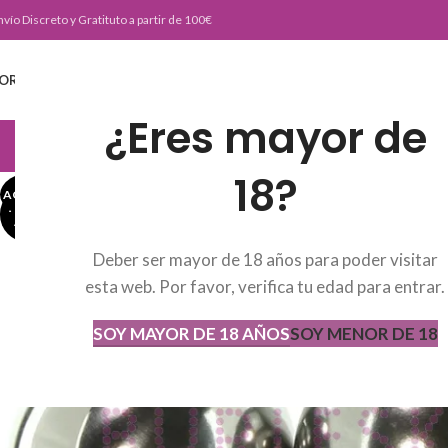
nvío Discreto y Gratituto a partir de 100€
ORTADA
TIENDA
BURLESKE TEAM
BLOG
CONTACTO
¿Eres mayor de
JUGUETERIA
18?
AGOTADO
AGOT
ADO
Deber ser mayor de 18 años para poder visitar
esta web. Por favor, verifica tu edad para entrar.
SOY MAYOR DE 18 AÑOS
SOY MENOR DE 18