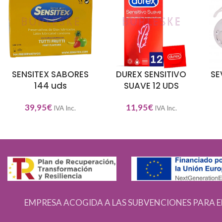
SENSITEX SABORES
DUREX SENSITIVO
SE
AÑADIR AL CARRITO
AÑADIR AL CARRITO
AÑA
144 uds
SUAVE 12 UDS
39,95
€
11,95
€
IVA Inc.
IVA Inc.
EMPRESA ACOGIDA A LAS SUBVENCIONES PARA E