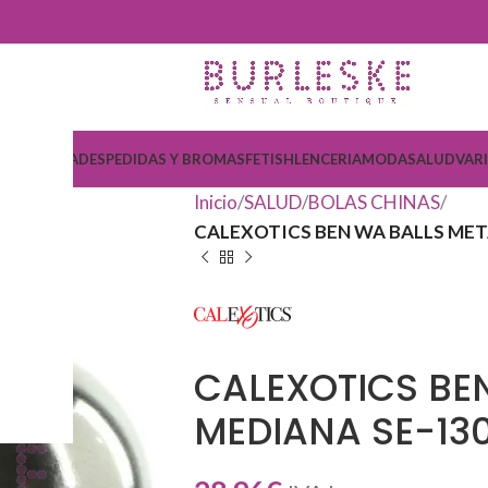
COSMETICA
DESPEDIDAS Y BROMAS
FETISH
LENCERIA
MODA
SALUD
VAR
Inicio
SALUD
BOLAS CHINAS
CALEXOTICS BEN WA BALLS MET
CALEXOTICS BE
MEDIANA SE-13