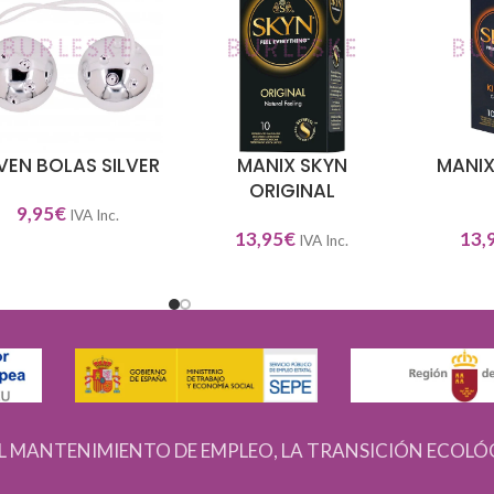
VEN BOLAS SILVER
MANIX SKYN
MANIX
DIR AL CARRITO
AÑADIR AL CARRITO
AÑADIR A
ORIGINAL
9,95
€
IVA Inc.
13,95
€
13,
IVA Inc.
L MANTENIMIENTO DE EMPLEO, LA TRANSICIÓN ECOLÓ