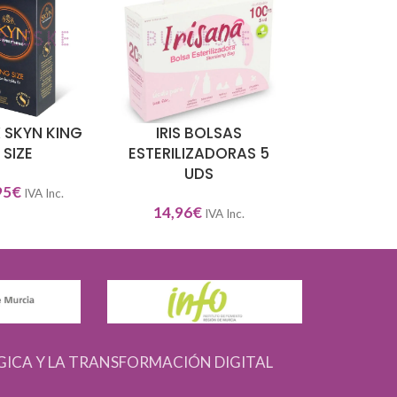
 SKYN KING
IRIS BOLSAS
IRIS BO
L CARRITO
AÑADIR AL CARRITO
AÑADIR AL CAR
SIZE
ESTERILIZADORAS 5
ESTERILIZA
UDS
uso
95
€
IVA Inc.
14,96
€
5,95
€
IVA Inc.
IVA
GICA Y LA TRANSFORMACIÓN DIGITAL