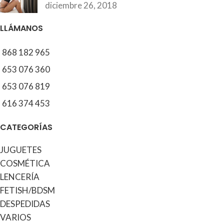
diciembre 26, 2018
LLÁMANOS
868 182 965
653 076 360
653 076 819
616 374 453
CATEGORÍAS
JUGUETES
COSMÉTICA
LENCERÍA
FETISH/BDSM
DESPEDIDAS
VARIOS