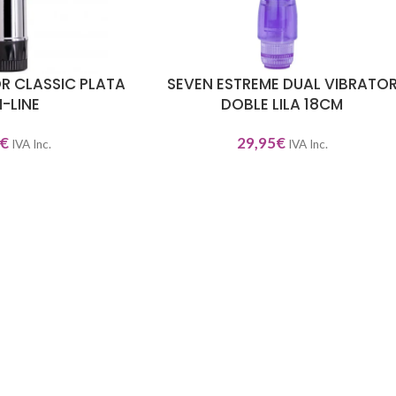
R CLASSIC PLATA
SEVEN ESTREME DUAL VIBRATO
AÑADIR AL CARRITO
M-LINE
DOBLE LILA 18CM
€
29,95
€
IVA Inc.
IVA Inc.