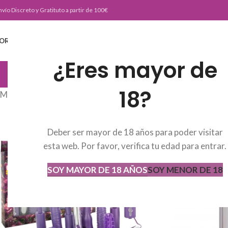
nvío Discreto y Gratituto a partir de 100€
ORTADA
TIENDA
BURLESKE TEAM
BLOG
CONTACTO
¿Eres mayor de
JUGUETERIA
18?
Mostrando los 4 resultados
Deber ser mayor de 18 años para poder visitar
esta web. Por favor, verifica tu edad para entrar.
SOY MAYOR DE 18 AÑOS
SOY MENOR DE 18