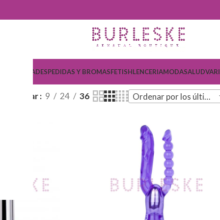
COSMETICA
DESPEDIDAS Y BROMAS
FETISH
LENCERIA
MODA
SALUD
VAR
Mostrar
9
24
36
Ordenar por los últimos