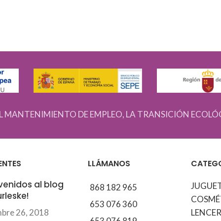
L MANTENIMIENTO DE EMPLEO, LA TRANSICIÓN ECOLÓ
ENTES
LLÁMANOS
CATEG
venidos al blog
JUGUE
868 182 965
rleske!
COSMÉ
653 076 360
mbre 26, 2018
LENCER
653 076 819