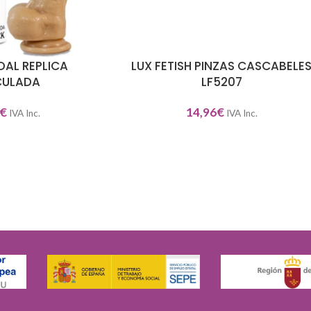
DAL REPLICA
LUX FETISH PINZAS CASCABELE
AÑADIR AL CARRITO
CULADA
LF5207
€
14,96
€
IVA Inc.
IVA Inc.