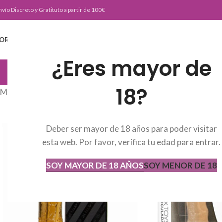
nvío Discreto y Gratituto a partir de 100€
ORTADA
TIENDA
BURLESKE TEAM
BLOG
CONTACTO
¿Eres mayor de
JUGUETERIA
18?
Mostrando los 3 resultados
Deber ser mayor de 18 años para poder visitar
esta web. Por favor, verifica tu edad para entrar.
SOY MAYOR DE 18 AÑOS
SOY MENOR DE 18