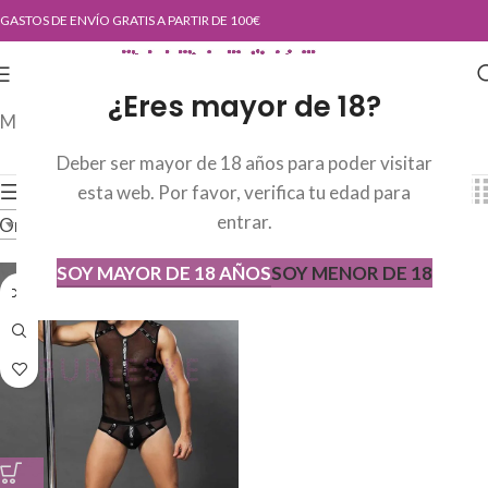
GASTOS DE ENVÍO GRATIS A PARTIR DE 100€
¿Eres mayor de 18?
Mostrando el único resultado
Deber ser mayor de 18 años para poder visitar
Mostrar barra lateral
Mostrar
9
24
36
esta web. Por favor, verifica tu edad para
entrar.
Ordenar por los últimos
SOY MAYOR DE 18 AÑOS
SOY MENOR DE 18