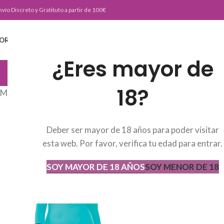
nvío Discreto y Gratituto a partir de 100€
ORTADA
TIENDA
BURLESKE TEAM
BLOG
CONTACTO
¿Eres mayor de
JUGUETERIA
18?
Mostrando el único resultado
Deber ser mayor de 18 años para poder visitar
esta web. Por favor, verifica tu edad para entrar.
SOY MAYOR DE 18 AÑOS
SOY MENOR DE 18