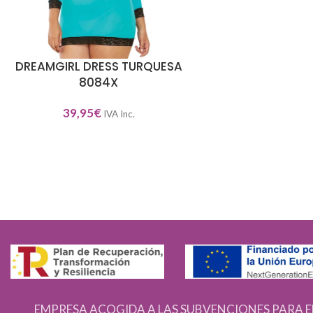
DREAMGIRL DRESS TURQUESA
AÑADIR AL CARRITO
8084X
39,95
€
IVA Inc.
EMPRESA ACOGIDA A LAS SUBVENCIONES PARA E