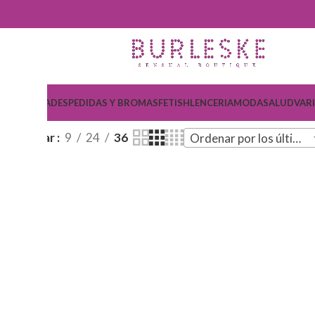
COSMETICA
DESPEDIDAS Y BROMAS
FETISH
LENCERIA
MODA
SALUD
VAR
Mostrar
9
24
36
Ordenar por los últimos