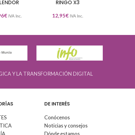
LENDOR
RINGO X3
RINGO RI
96
€
12,95
€
10,95
€
IVA Inc.
IVA Inc.
IV
GICA Y LA TRANSFORMACIÓN DIGITAL
ORÍAS
DE INTERÉS
TES
Conócenos
TICA
Noticias y consejos
ÍA
Dónde estamos