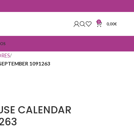
0
0,00
€
IOS
RES
SEPTEMBER 1091263
USE CALENDAR
263