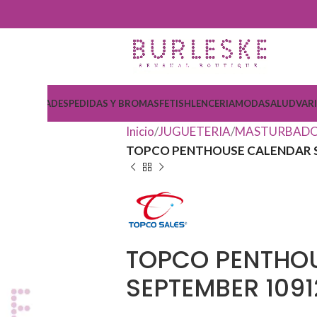
COSMETICA
DESPEDIDAS Y BROMAS
FETISH
LENCERIA
MODA
SALUD
VAR
Inicio
JUGUETERIA
MASTURBADO
TOPCO PENTHOUSE CALENDAR 
TOPCO PENTHO
SEPTEMBER 1091