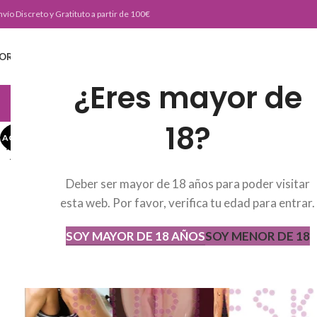
nvío Discreto y Gratituto a partir de 100€
ORTADA
TIENDA
BURLESKE TEAM
BLOG
CONTACTO
¿Eres mayor de
JUGUETERIA
18?
AGOTADO
AGOT
ADO
Deber ser mayor de 18 años para poder visitar
esta web. Por favor, verifica tu edad para entrar.
SOY MAYOR DE 18 AÑOS
SOY MENOR DE 18