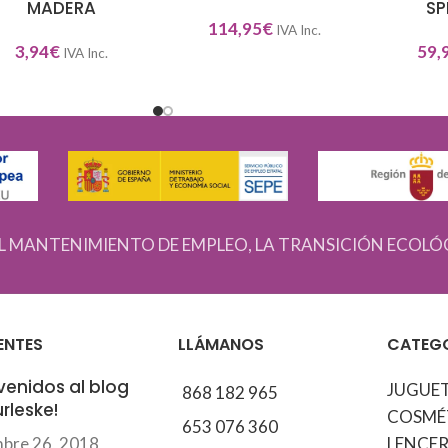
MADERA
SP
114,95
€
IVA Inc.
3,94
€
59,
IVA Inc.
L MANTENIMIENTO DE EMPLEO, LA TRANSICIÓN ECOLÓ
ENTES
LLÁMANOS
CATEG
venidos al blog
JUGUE
868 182 965
rleske!
COSMÉ
653 076 360
mbre 26, 2018
LENCER