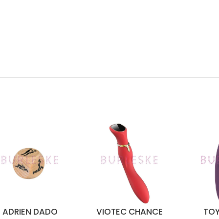
ADRIEN DADO
VIOTEC CHANCE
TOY
DIR AL CARRITO
SELECCIONAR OPCIONES
SELECCIO