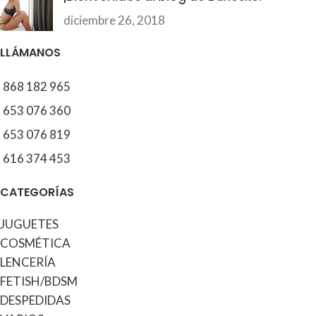
diciembre 26, 2018
LLÁMANOS
868 182 965
653 076 360
653 076 819
616 374 453
CATEGORÍAS
JUGUETES
COSMÉTICA
LENCERÍA
FETISH/BDSM
DESPEDIDAS