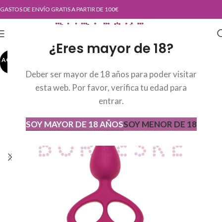
GASTOS DE ENVÍO GRATIS A PARTIR DE 100€
¿Eres mayor de 18?
AGOTADO
AGOT
ADO
Deber ser mayor de 18 años para poder visitar
esta web. Por favor, verifica tu edad para
entrar.
SOY MAYOR DE 18 AÑOS
SOY MENOR DE 18